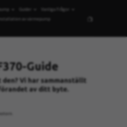
epump
Guider
Vanliga Frågor
installation av värmepump
 F370-Guide
t den? Vi har sammanställt
förandet av ditt byte.
motorn.