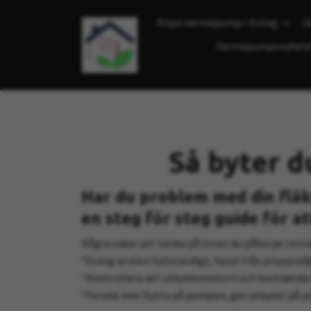
Köpa värmepump i 4 steg
J
Värmepumpsnyhete
Så byter d
Har du problem med din fläk
en steg för steg guide för a
Några saker att tänka på innan du påbörjar inst
*Stäng av elen fullständigt, helst från proppskå
*Kontrollera att utbytesmotorn och kontaktdon
*Försök inte flytta på pumpen, gör utbytet på pl