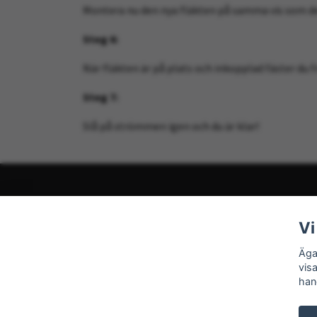
Montera nu den nya fläkten på samma vis som den 
Steg 6:
När fläkten är på plats och inkopplad fäster du 
Steg 7:
Slå på strömmen igen och du är klar!
Om oss
Vi
Ägavärmepump vill ge en nyanserad bild av hur det är a
kommer fortlöpande uppdatera sidan med mer info och 
Äga
några frågor eller förslag på vad vi ska skriva om får 
vis
han