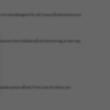
an en skruvdragare för att lossa på skruvarna som
.
t kunna titta tillbaka på vid montering av den nya
ända vatten då det finns risk att blöta ner