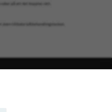
säker på att det kopplas rätt.
tt även tillbaka luftbehandlingsluckan.
t innan ditt köp av värmepump och värmeanläggning. Vi
ka tänka på när man äger en värmepump. Om du har