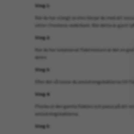
Steg 1:
När du har stängt av elen börjar du med att loss
sitter i frontens nederkant. När detta är gjort l
Steg 2:
När du har lokaliserat fläktmotorn är det en god 
delen.
Steg 3:
Efter det så lossar du anslutningskablarna till f
Steg 4:
Plocka ut den gamla fläkten och passa på att ren
anslutningskablarna.
Steg 5: