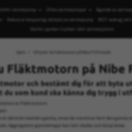
ämför värmepump
Olika värmepumpar
Ägande av värm
r
Räkna ut besparing vid byte av värmepump
ROT-avdrag vid 
Därför sjunker trycket i ditt värmesystem
Hjem
Så byter du Fläktmotorn på Nibe F370-Guide
u Fläktmotorn på Nibe
tmotor och bestämt dig för att byta u
tt du som kund ska känna dig trygg i ut
allation av Fläktmotorn:
pet.
 är identisk med den gamla, innan du monterar bort den gamla 
ats. Aggregatets gasledningar kan lätt skadas och börja läcka.