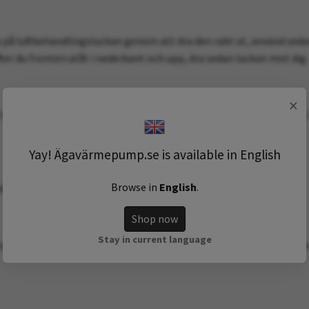
a på luftbehandlingsluckan genom att dra den rakt ut, använd sed
yfter du fronten utåt i nederkant och upp, dra sedan luckan mot dig
×
idé att studera den, ta med fördel en bild på hur den sitter för at
Yay! Ägavärmepump.se is available in English
Browse in
English
.
läkten och skjuter fläktkåpan rakt upp.
Shop now
Stay in current language
göra där den gamla satt. Rengör med en torr trasa, undvik att anv