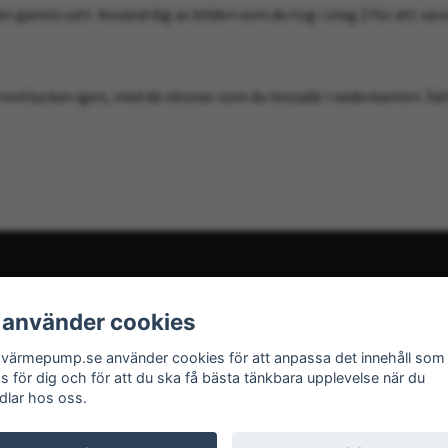
gamla satt. Använd dig av bilden som du tog i steg 2 för att vara 
frontluckan igen, med de skruvar som du lossade i nederkanten. Sä
 använder cookies
tt äga och köpa en värmepump. Vi erbjuder möjlighet att läsa på ordentlig
förklara hur man kan få sin värmepump att hålla längre och vad man kan s
värmepump.se använder cookies för att anpassa det innehåll som
du gärna kontakta oss på
info@agavarmepump.se
as för dig och för att du ska få bästa tänkbara upplevelse när du
dlar hos oss.