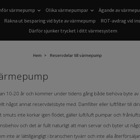
mför värmepump
Olika värmepumpar
Ägande av värmep
Räkna ut besparing vid byte av värmepump
ROT-avdrag vid in
Därför sjunker trycket i ditt värmesystem
Hem
Reservdelar till värmepump
l värmepump
lan 10-20 år och kommer under tidens gång både behöva byte av fi
t något annat reservdelsbyte med. Damfilter eller luftfilter till 
att smuts inte korkar igen flödet, gäller luft/luft pumpar och frå
onsbehov och det är fullt naturligt att man servar och byter ut n
 inte är lättillgängligt i branschen tyvärr och inte alla återförsälj