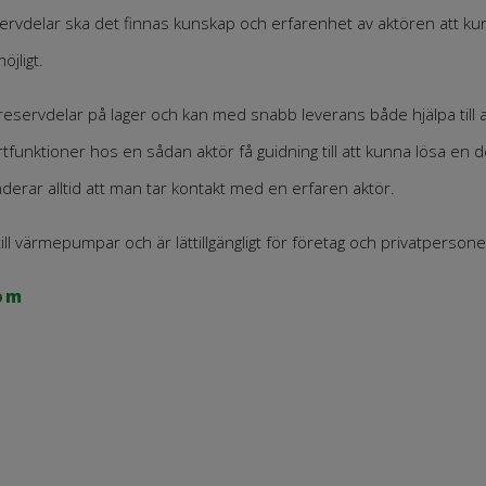
ervdelar ska det finnas kunskap och erfarenhet av aktören att kun
öjligt.
 reservdelar på lager och kan med snabb leverans både hjälpa till 
nktioner hos en sådan aktör få guidning till att kunna lösa en del in
erar alltid att man tar kontakt med en erfaren aktör.
ill värmepumpar och är lättillgängligt för företag och privatpersone
com