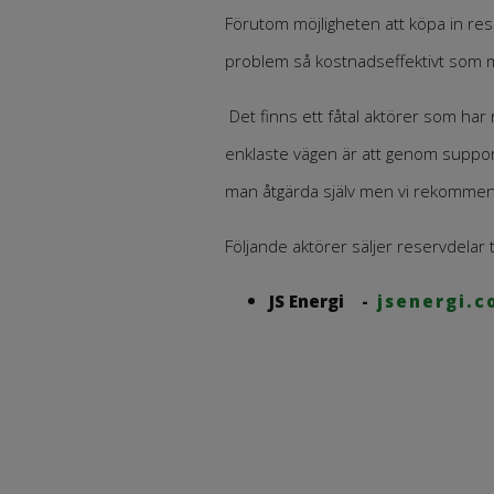
Förutom möjligheten att köpa in res
problem så kostnadseffektivt som m
Det finns ett fåtal aktörer som har
enklaste vägen är att genom supportfu
man åtgärda själv men vi rekommend
Följande aktörer säljer reservdelar t
JS Energi -
jsenergi.