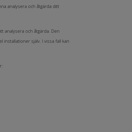
na analysera och åtgärda ditt
att analysera och åtgärda. Den
stallationer själv. I vissa fall kan
r: