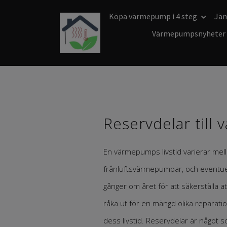
Köpa värmepump i 4 steg
Jä
Värmepumpsnyheter
Reservdelar til
En värmepumps livstid varierar mel
frånluftsvärmepumpar, och eventuell
gånger om året för att säkerställa 
råka ut för en mängd olika reparati
dess livstid. Reservdelar är något som