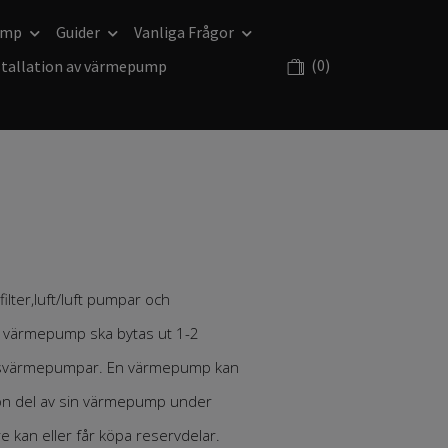
ump
Guider
Vanliga Frågor
(0)
stallation av värmepump
lter,luft/luft pumpar och
din värmepump ska bytas ut 1-2
nluftsvärmepumpar. En värmepump kan
ågon del av sin värmepump under
are kan eller får köpa reservdelar.