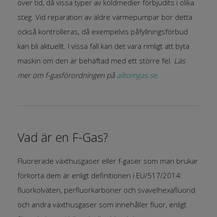
över tid, då vissa typer av köldmedier förbjudits i olika
steg. Vid reparation av äldre värmepumpar bör detta
också kontrolleras, då exempelvis påfyllningsförbud
kan bli aktuellt. I vissa fall kan det vara rimligt att byta
maskin om den är behäftad med ett större fel.
Läs
mer om f-gasförordningen på
alltomgas.se
.
Vad är en F-Gas?
Fluorerade växthusgaser eller f-gaser som man brukar
förkorta dem är enligt definitionen i EU/517/2014:
fluorkolväten, perfluorkarboner och svavelhexafluorid
och andra växthusgaser som innehåller fluor, enligt