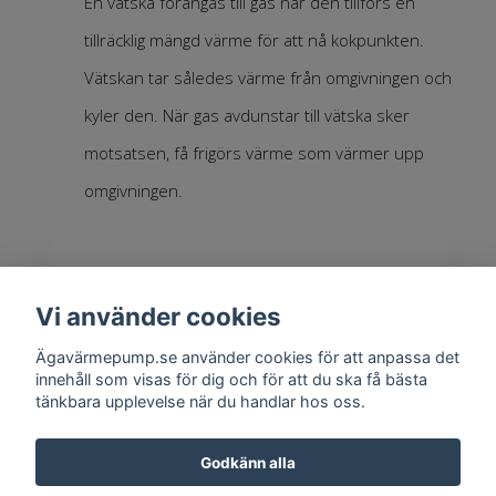
En vätska förångas till gas när den tillförs en
tillräcklig mängd värme för att nå kokpunkten.
Vätskan tar således värme från omgivningen och
kyler den. När gas avdunstar till vätska sker
motsatsen, få frigörs värme som värmer upp
omgivningen.
Vi använder cookies
Ägavärmepump.se använder cookies för att anpassa det
innehåll som visas för dig och för att du ska få bästa
Om oss
tänkbara upplevelse när du handlar hos oss.
Godkänn alla