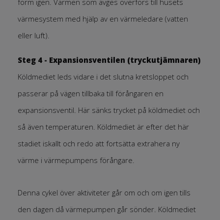
form igen. Värmen som avges överförs till husets
värmesystem med hjälp av en värmeledare (vatten
eller luft).
Steg 4 - Expansionsventilen (tryckutjämnaren)
Köldmediet leds vidare i det slutna kretsloppet och
passerar på vägen tillbaka till förångaren en
expansionsventil. Här sänks trycket på köldmediet och
så även temperaturen. Köldmediet är efter det här
stadiet iskallt och redo att fortsätta extrahera ny
värme i värmepumpens förångare.
Denna cykel över aktiviteter går om och om igen tills
den dagen då värmepumpen går sönder. Köldmediet